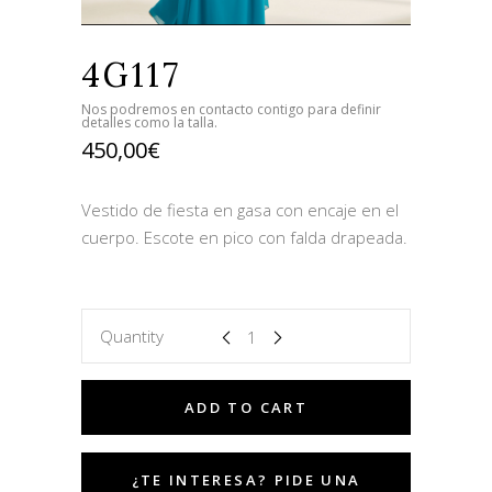
4G117
Nos podremos en contacto contigo para definir
detalles como la talla.
450,00
€
Vestido de fiesta en gasa con encaje en el
cuerpo. Escote en pico con falda drapeada.
Quantity
ADD TO CART