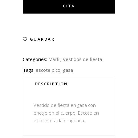
GUARDAR
Categories:
Marfil
,
Vestidos de fiesta
Tags:
escote pico
,
gasa
DESCRIPTION
Vestido de fiesta en gasa con
encaje en el cuerpo. Escote en
pico con falda drapeada.