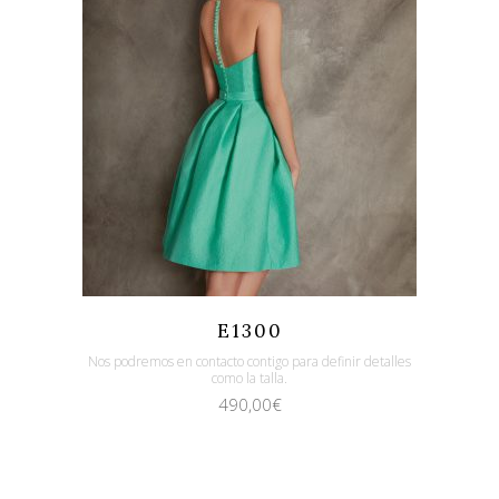
Quicklook
Guardar
E1300
Nos podremos en contacto contigo para definir detalles
como la talla.
490,00
€