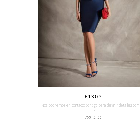
Quicklook
Guardar
E1303
Nos podremos en contacto contigo para definir detalles com
talla.
780,00
€