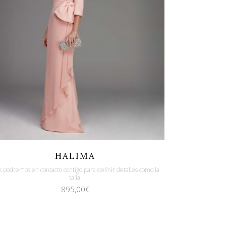
Quicklook
Guardar
HALIMA
 podremos en contacto contigo para definir detalles como la
talla.
895,00
€