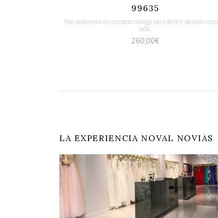
Quicklook
Guardar
99635
Nos podremos en contacto contigo para definir detalles com
talla.
260,00
€
LA EXPERIENCIA NOVAL NOVIAS