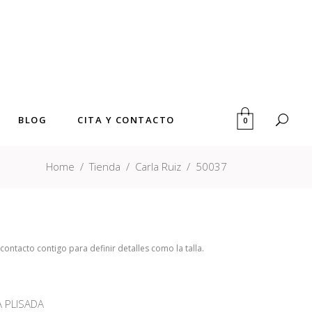
BLOG
CITA Y CONTACTO
0
Home
/
Tienda
/
Carla Ruiz
/
50037
ntacto contigo para definir detalles como la talla.
A PLISADA