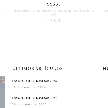
Quicklook
Guardar
99565
o la
Nos podremos en contacto contigo para definir detalles como la
Nos
talla.
170,00
€
ÚLTIMOS ARTÍCULOS
N
ESCAPARATE DE NAVIDAD 2024
19 diciembre, 2024
ESCAPARATE DE NAVIDAD 2023
28 noviembre, 2023