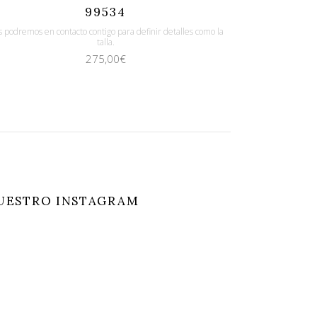
Quicklook
Guardar
99534
 podremos en contacto contigo para definir detalles como la
talla.
275,00
€
UESTRO INSTAGRAM