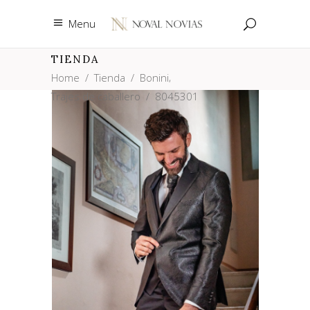
Menu
TIENDA
,
Home
/
Tienda
/
Bonini
Trajes de caballero
/
8045301