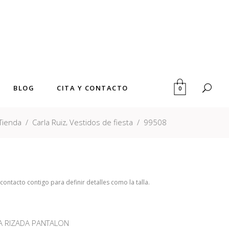
BLOG
CITA Y CONTACTO
0
,
Tienda
/
Carla Ruiz
Vestidos de fiesta
/
99508
ntacto contigo para definir detalles como la talla.
A RIZADA PANTALON