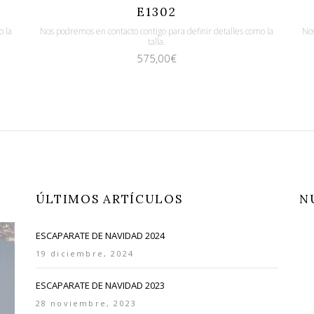
Quicklook
Guardar
E1302
o la
Nos podremos en contacto contigo para definir detalles como la
Nos
talla.
575,00
€
ÚLTIMOS ARTÍCULOS
N
ESCAPARATE DE NAVIDAD 2024
19 diciembre, 2024
ESCAPARATE DE NAVIDAD 2023
28 noviembre, 2023