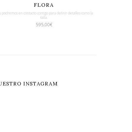
Quicklook
Guardar
FLORA
 podremos en contacto contigo para definir detalles como la
talla.
595,00
€
UESTRO INSTAGRAM