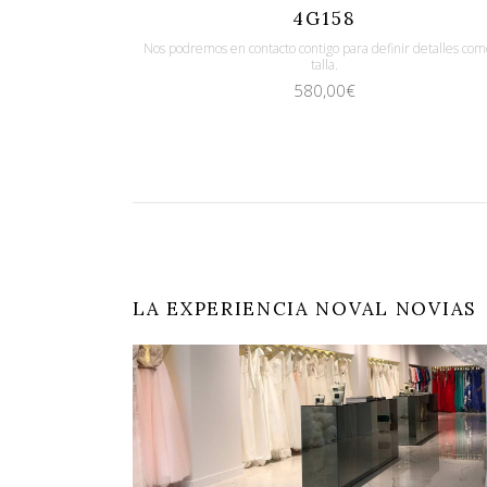
Quicklook
Guardar
4G158
Nos podremos en contacto contigo para definir detalles com
talla.
580,00
€
LA EXPERIENCIA NOVAL NOVIAS