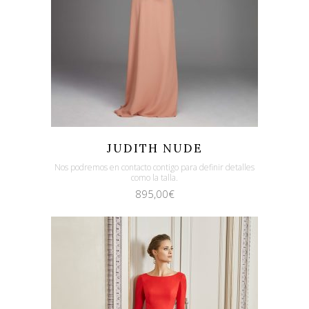
Quicklook
Guardar
JUDITH NUDE
Nos podremos en contacto contigo para definir detalles
como la talla.
895,00
€