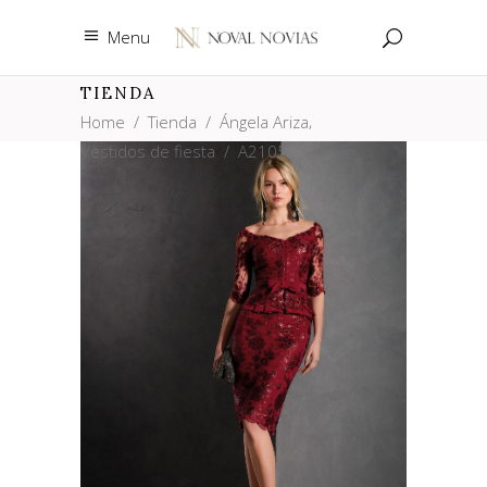
Menu
TIENDA
,
Home
/
Tienda
/
Ángela Ariza
Vestidos de fiesta
/
A2105