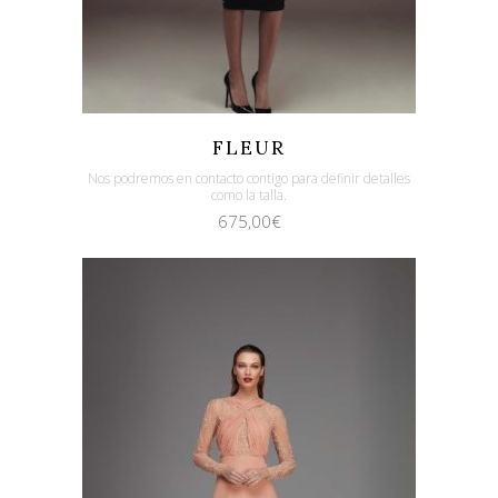
Quicklook
Guardar
FLEUR
Nos podremos en contacto contigo para definir detalles
como la talla.
675,00
€