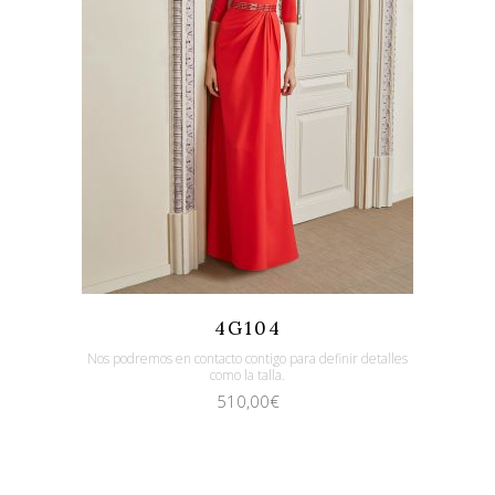
Quicklook
Guardar
4G104
Nos podremos en contacto contigo para definir detalles
como la talla.
510,00
€