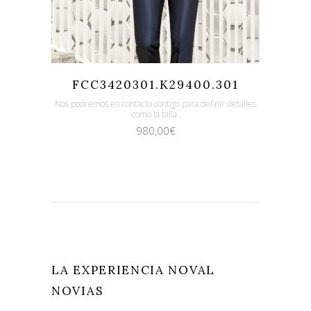
Quicklook
Guardar
FCC3420301.K29400.301
Nos podremos en contacto contigo para definir detalles
como la talla.
980,00
€
LA EXPERIENCIA NOVAL
NOVIAS