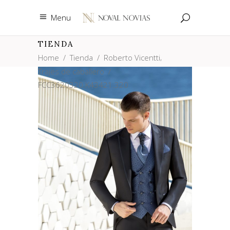
Menu
TIENDA
,
Home
/
Tienda
/
Roberto Vicentti
Trajes de caballero
/
FCC3620320.K43421.320