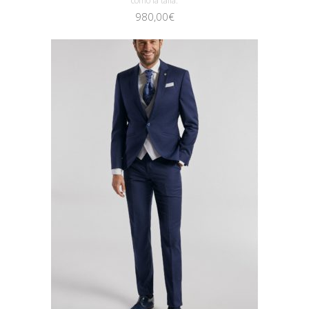
como la talla.
980,00
€