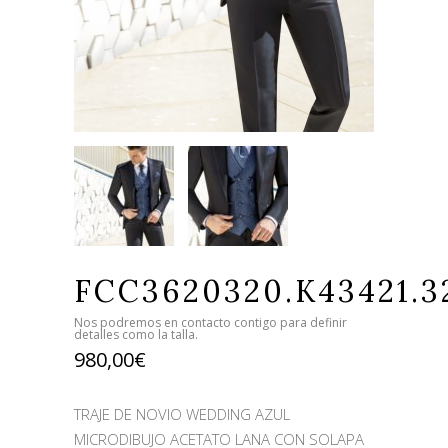
FCC3620320.K43421.3
Nos podremos en contacto contigo para definir
detalles como la talla.
980,00
€
TRAJE DE NOVIO WEDDING AZUL
MICRODIBUJO ACETATO LANA CON SOLAPA