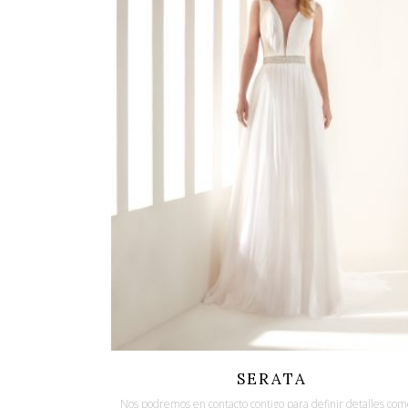
Quicklook
Guardar
SERATA
Nos podremos en contacto contigo para definir detalles com