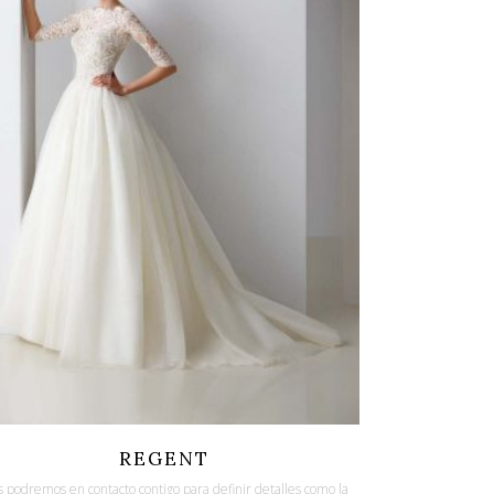
Quicklook
Guardar
REGENT
 podremos en contacto contigo para definir detalles como la