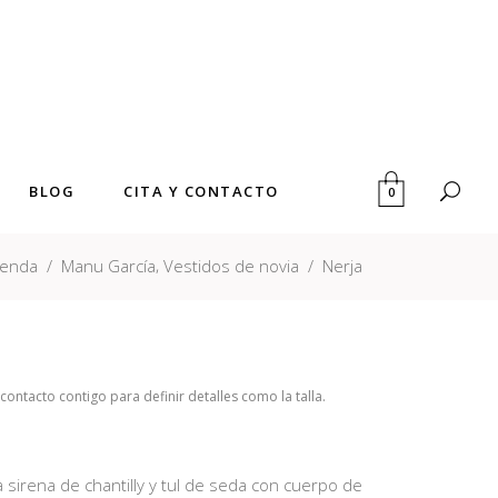
BLOG
CITA Y CONTACTO
0
,
ienda
/
Manu García
Vestidos de novia
/
Nerja
ntacto contigo para definir detalles como la talla.
a sirena de chantilly y tul de seda con cuerpo de