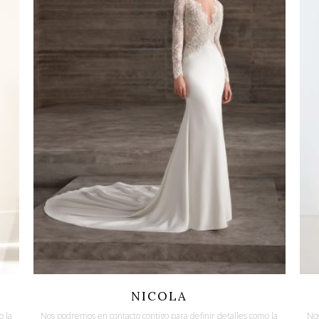
Quicklook
Guardar
NICOLA
o la
Nos podremos en contacto contigo para definir detalles como la
Nos