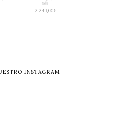
talla.
2.240,00
€
UESTRO INSTAGRAM