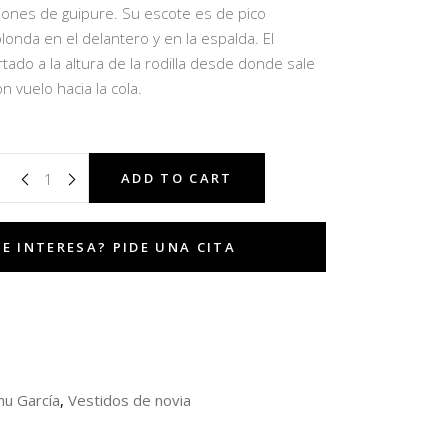
ciones de guipure. Su escote es de pico
onda en el delantero y en la espalda. El
rtado a la altura de la rodilla desde donde sale
on vuelo hacia la cola.
ADD TO CART
u García
,
Vestidos de novia