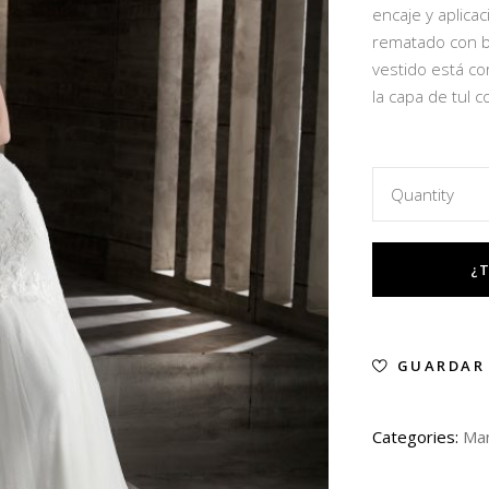
encaje y aplica
rematado con bl
vestido está co
la capa de tul c
Quantity
GUARDAR
Categories:
Man