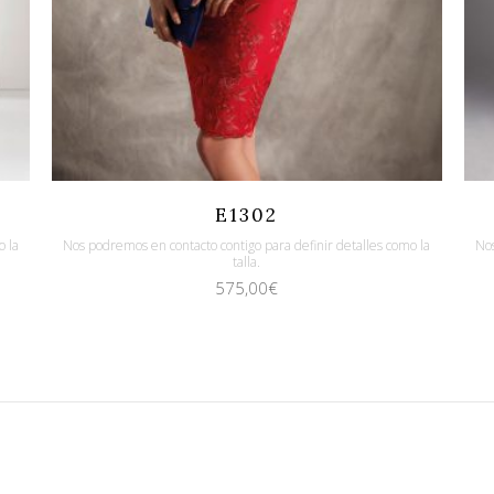
Quicklook
Guardar
E1302
o la
Nos podremos en contacto contigo para definir detalles como la
Nos
talla.
575,00
€