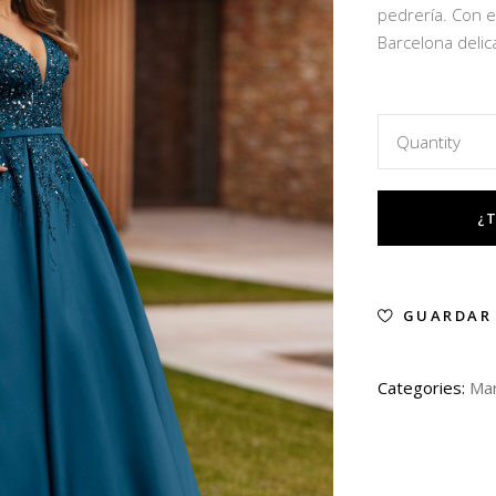
pedrería. Con es
Barcelona delic
Quantity
GUARDAR
Categories:
Mar