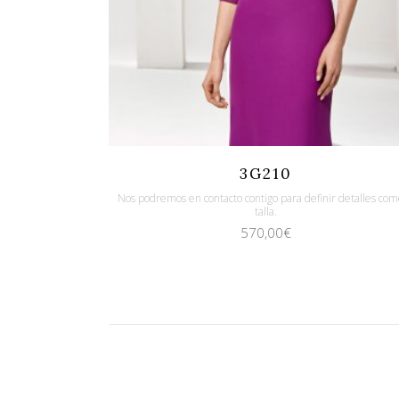
Quicklook
Guardar
3G210
Nos podremos en contacto contigo para definir detalles com
talla.
570,00
€