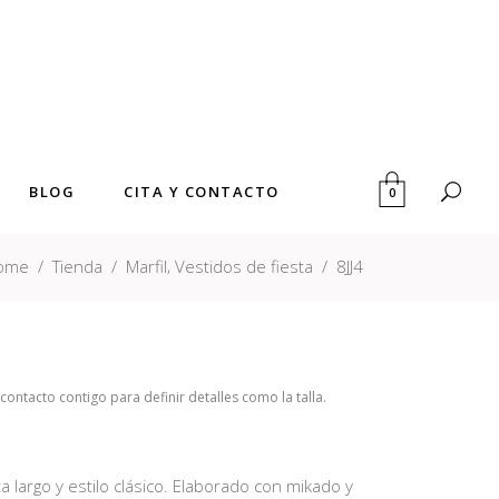
BLOG
CITA Y CONTACTO
0
,
ome
/
Tienda
/
Marfil
Vestidos de fiesta
/
8JJ4
ntacto contigo para definir detalles como la talla.
a largo y estilo clásico. Elaborado con mikado y