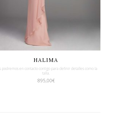
Quicklook
Guardar
HALIMA
 podremos en contacto contigo para definir detalles como la
talla.
895,00
€