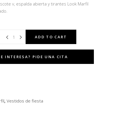
cote v, espalda abierta y tirantes Look Marfil
ado.
ADD TO CART
fil
,
Vestidos de fiesta