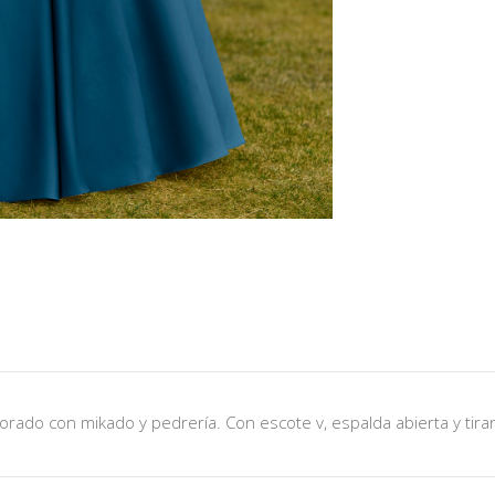
laborado con mikado y pedrería. Con escote v, espalda abierta y tir