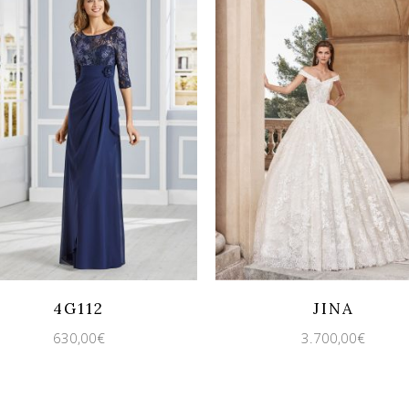
cklook
Guardar
Quicklook
Guardar
4G112
JINA
630,00
€
3.700,00
€