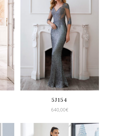
Quicklook
Guardar
5J154
640,00
€