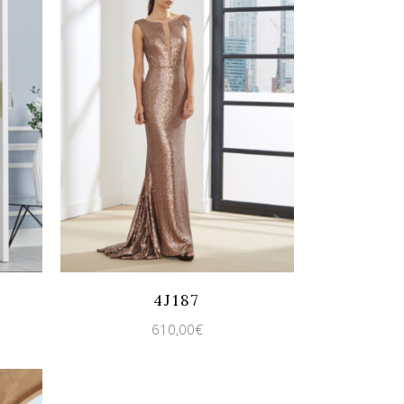
Quicklook
Guardar
4J187
610,00
€