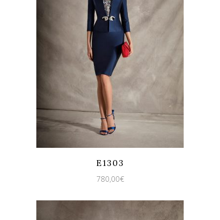
Quicklook
Guardar
E1303
780,00
€