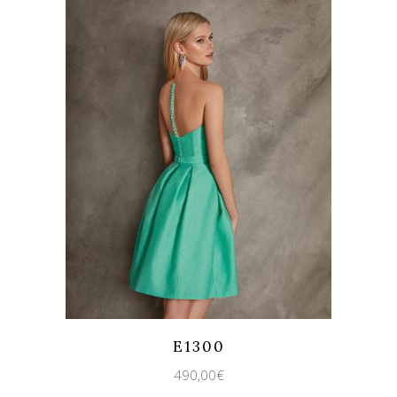
Quicklook
Guardar
E1300
490,00
€