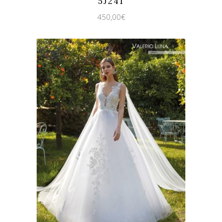
5J241
450,00
€