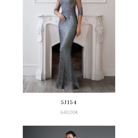
Quicklook
Guardar
5J154
640,00
€