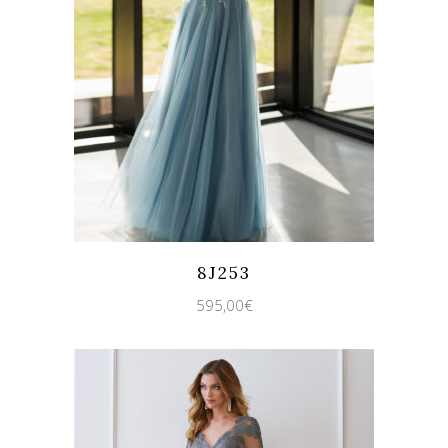
Quicklook
Guardar
8J253
595,00
€