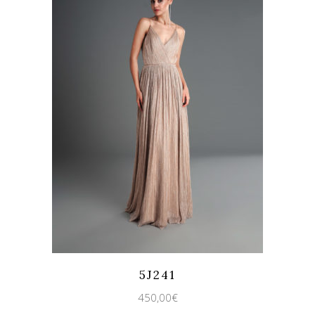
Quicklook
Guardar
5J241
450,00
€