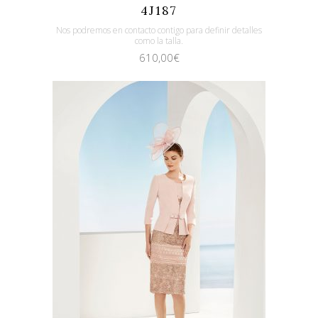
4J187
Nos podremos en contacto contigo para definir detalles
como la talla.
610,00
€