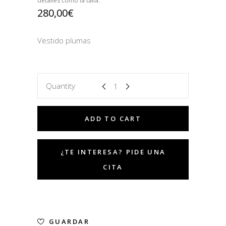
detalles como la talla.
280,00
€
Vestido plumas
Quantity
ADD TO CART
GUARDAR