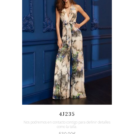
Quicklook
Guardar
4J235
Nos podremos en contacto contigo para definir detalles
como la talla.
530,00
€