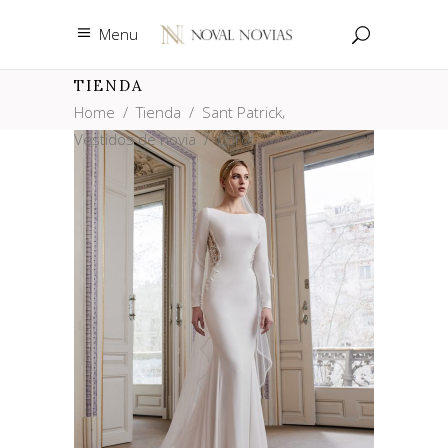
Menu
TIENDA
,
Home
/
Tienda
/
Sant Patrick
Vestidos de novia
/
Corot