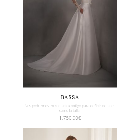
Quicklook
Guardar
BASSA
Nos podremos en contacto contigo para definir detalles
como la talla.
1.750,00
€