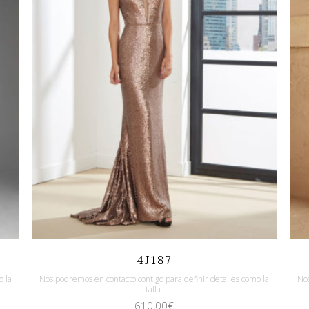
Quicklook
Guardar
4J187
o la
Nos podremos en contacto contigo para definir detalles como la
Nos
talla.
610,00
€