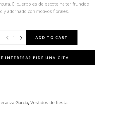
intura. El cuerpo es de escote halter fruncido
o y adornado con motivos florales.
ADD TO CART
eranza García
,
Vestidos de fiesta