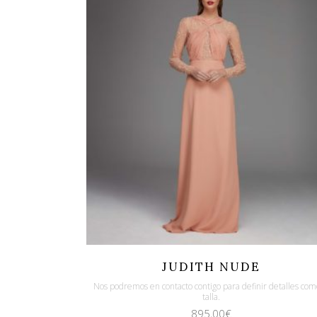
Quicklook
Guardar
JUDITH NUDE
Nos podremos en contacto contigo para definir detalles com
talla.
895,00
€