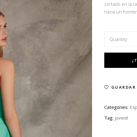
cortado en la c
hacia un hombr
Quantity
GUARDAR
Categories:
Esp
Tag:
juvenil