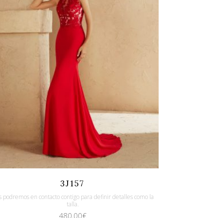
Quicklook
Guardar
3J157
 podremos en contacto contigo para definir detalles como la
talla.
480,00
€