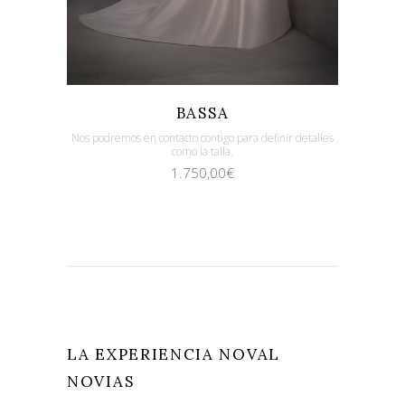
Quicklook
Guardar
BASSA
Nos podremos en contacto contigo para definir detalles
como la talla.
1.750,00
€
LA EXPERIENCIA NOVAL
NOVIAS