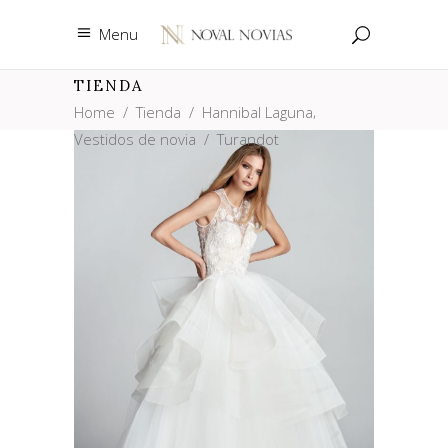
Menu
TIENDA
,
Home
/
Tienda
/
Hannibal Laguna
Vestidos de novia
/
Turandot