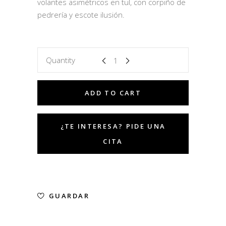
volantes asimétricos en tul, con corpiño de
pedrería y escote ilusión.
Quantity
ADD TO CART
GUARDAR