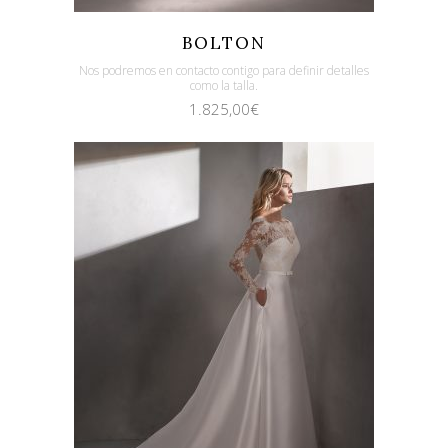
Quicklook
Guardar
BOLTON
Nos podremos en contacto contigo para definir detalles
como la talla.
1.825,00
€