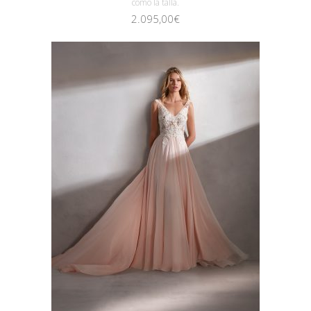
como la talla.
2.095,00
€