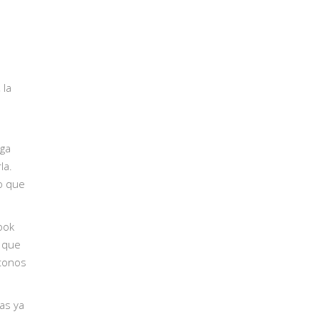
 la
aga
la.
do que
ook
a que
 tonos
as ya