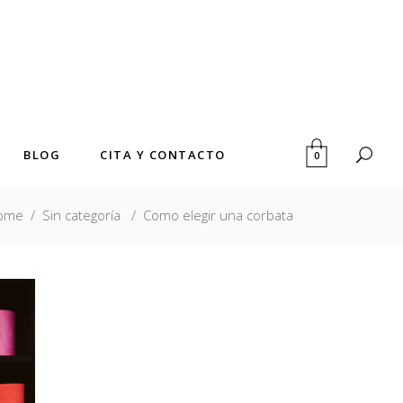
BLOG
CITA Y CONTACTO
0
ome
/
Sin categoría
/
Como elegir una corbata