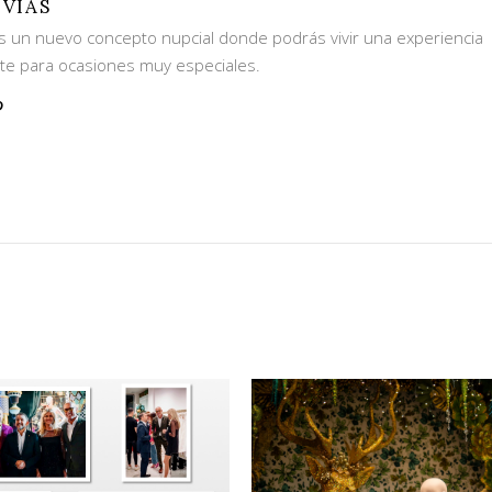
VIAS
s un nuevo concepto nupcial donde podrás vivir una experiencia
nte para ocasiones muy especiales.