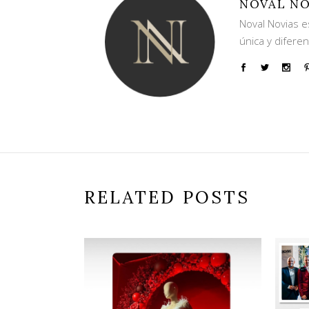
NOVAL NO
Noval Novias e
única y difere
RELATED POSTS