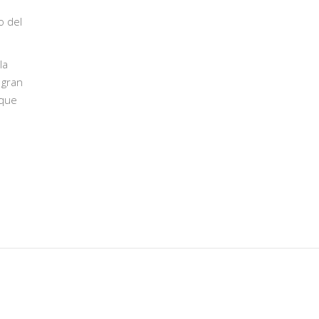
o del
la
 gran
 que