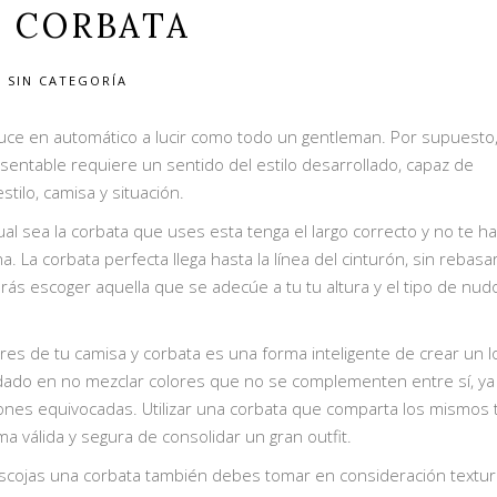
 CORBATA
SIN CATEGORÍA
duce en automático a lucir como todo un gentleman. Por supuesto,
esentable requiere un sentido del estilo desarrollado, capaz de
stilo, camisa y situación.
 sea la corbata que uses esta tenga el largo correcto y no te h
a. La corbata perfecta llega hasta la línea del cinturón, sin rebasar
rás escoger aquella que se adecúe a tu tu altura y el tipo de nu
res de tu camisa y corbata es una forma inteligente de crear un l
uidado en no mezclar colores que no se complementen entre sí, y
azones equivocadas. Utilizar una corbata que comparta los mismos
 válida y segura de consolidar un gran outfit.
escojas una corbata también debes tomar en consideración textur