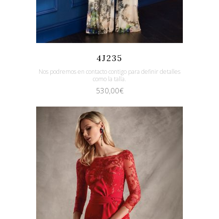
Quicklook
Guardar
4J235
Nos podremos en contacto contigo para definir detalles
como la talla.
530,00
€