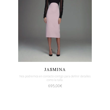
Quicklook
Guardar
JASMINA
Nos podremos en contacto contigo para definir detalles
como la talla.
695,00
€