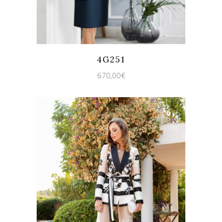
Quicklook
Guardar
4G251
670,00
€