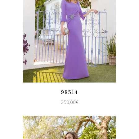
Quicklook
Guardar
98514
250,00
€