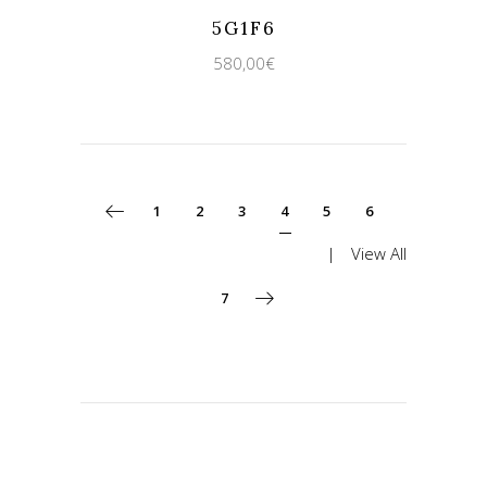
Quicklook
Guardar
5G1F6
580,00
€
1
2
3
4
5
6
View All
7