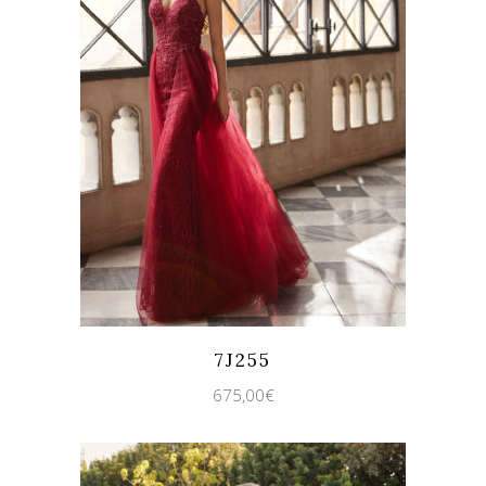
Quicklook
Guardar
7J255
675,00
€