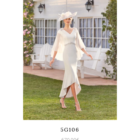
Quicklook
Guardar
5G106
670,00
€