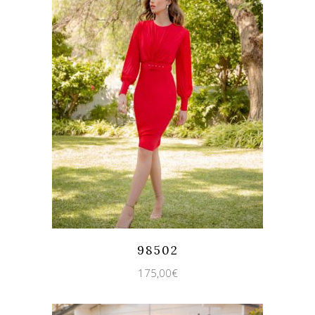
Quicklook
Guardar
98502
175,00
€