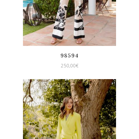
Quicklook
Guardar
98594
250,00
€