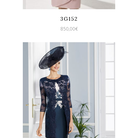
Quicklook
Guardar
3G152
850,00
€