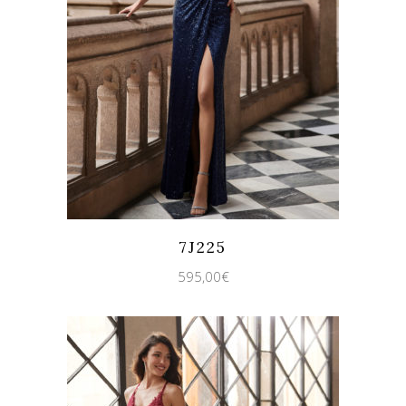
Quicklook
Guardar
7J225
595,00
€