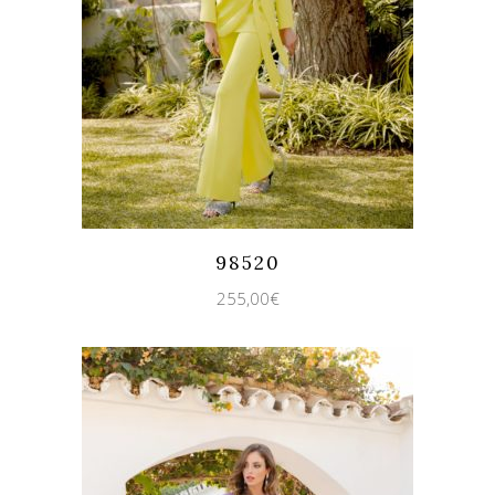
Quicklook
Guardar
98520
255,00
€