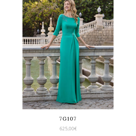
Quicklook
Guardar
7G107
625,00
€